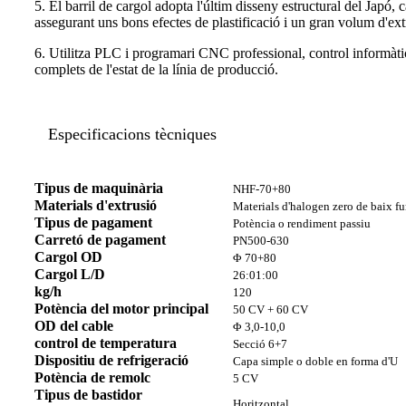
5. El barril de cargol adopta l'últim disseny estructural del Jap
assegurant uns bons efectes de plastificació i un gran volum d'ext
6. Utilitza PLC i programari CNC professional, control informàtic
complets de l'estat de la línia de producció.
Especificacions tècniques
Tipus de maquinària
NHF-70+80
Materials d'extrusió
Materials d'halogen zero de baix fu
Tipus de pagament
Potència o rendiment passiu
Carretó de pagament
PN500-630
Cargol OD
Φ 70+80
Cargol L/D
26:01:00
kg/h
120
Potència del motor principal
50 CV + 60 CV
OD del cable
Φ 3,0-10,0
control de temperatura
Secció 6+7
Dispositiu de refrigeració
Capa simple o doble en forma d'U
Potència de remolc
5 CV
Tipus de bastidor
Horitzontal