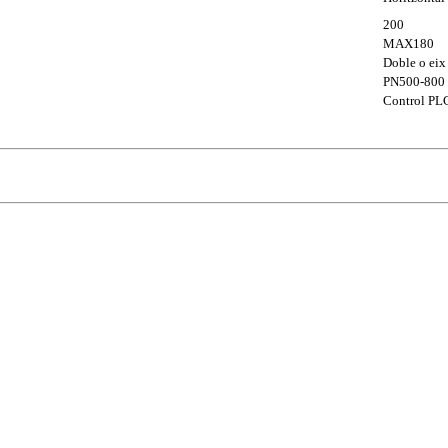
200
MAX180
Doble o eix
PN500-800
Control PL