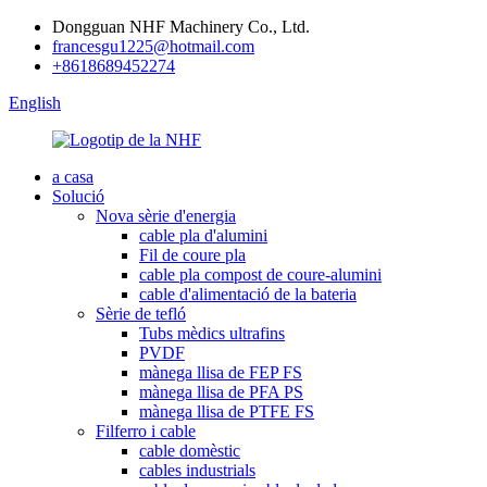
Dongguan NHF Machinery Co., Ltd.
francesgu1225@hotmail.com
+8618689452274
English
a casa
Solució
Nova sèrie d'energia
cable pla d'alumini
Fil de coure pla
cable pla compost de coure-alumini
cable d'alimentació de la bateria
Sèrie de tefló
Tubs mèdics ultrafins
PVDF
mànega llisa de FEP FS
mànega llisa de PFA PS
mànega llisa de PTFE FS
Filferro i cable
cable domèstic
cables industrials