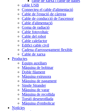
cable de xarxa i cable de dades
cable USB
Connecteu el cable d'alimentació
Cable de l'estació de càrrega
Cable de conducció de l'ascensor
Cable d'alimentació
Goma de radiació
Cable fotovoltaic
Cable del robot
Cable calefactor
Edifici cable civil
Cadena d'arrossegament flexible
Cable de xarxa
Productes
Equips auxiliars
Màquina de bobinar
Doble filament
Màquina extrusora
Màquina de pagament
Single Strander
Màquina de varar
Màquina de recollida
Torsió desenrotllada
Màquina d'embolicar
Notícies