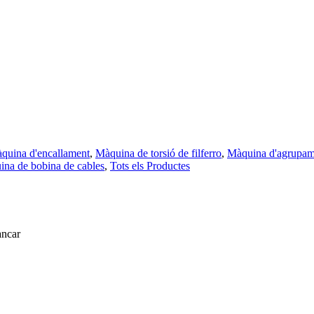
quina d'encallament
,
Màquina de torsió de filferro
,
Màquina d'agrupame
ina de bobina de cables
,
Tots els Productes
ancar