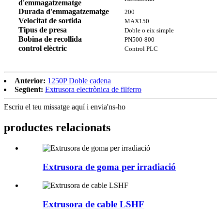
d'emmagatzematge
Durada d'emmagatzematge
200
Velocitat de sortida
MAX150
Tipus de presa
Doble o eix simple
Bobina de recollida
PN500-800
control elèctric
Control PLC
Anterior:
1250P Doble cadena
Següent:
Extrusora electrònica de filferro
Escriu el teu missatge aquí i envia'ns-ho
productes relacionats
Extrusora de goma per irradiació
Extrusora de cable LSHF