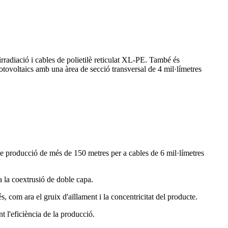
rradiació i cables de polietilè reticulat XL-PE. També és
fotovoltaics amb una àrea de secció transversal de 4 mil·límetres
 de producció de més de 150 metres per a cables de 6 mil·límetres
a la coextrusió de doble capa.
 com ara el gruix d'aïllament i la concentricitat del producte.
t l'eficiència de la producció.