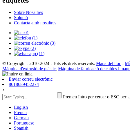
etiquetes
Sobre Nosaltres
Solució
Contacta amb nosaltres
© Copyright - 2010-2024 : Tots els drets reservats.
Mapa del lloc
-
Mà
Màquina d'extrusió de plàstic
,
Màquina de fabricació de cables i màqu
Enviar correu electrònic
8618689452274
x
Premeu Intro per cercar o ESC per t
English
French
German
Portuguese
Spanish