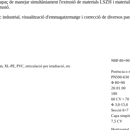
ó, capaç de manejar simultàniament l'extrusió de materials LSZH i materi
rusió.
 industrial, visualització d'emmagatzematge i correcció de diversos par
NHF-80+90
m, XL-PE, PVC, reticulació per irradiació, etc
Potència o 
PN500-630
Φ 80+90
26:01:00
180
60 CV + 70
Φ 3,0-15,0
Secció 6+7
Capa simple
7,5 CV
Horitzontal