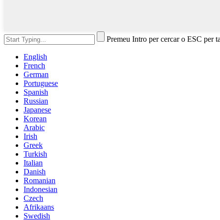
Premeu Intro per cercar o ESC per t
English
French
German
Portuguese
Spanish
Russian
Japanese
Korean
Arabic
Irish
Greek
Turkish
Italian
Danish
Romanian
Indonesian
Czech
Afrikaans
Swedish