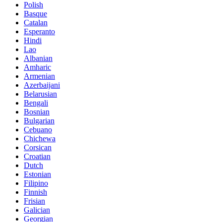
Polish
Basque
Catalan
Esperanto
Hindi
Lao
Albanian
Amharic
Armenian
Azerbaijani
Belarusian
Bengali
Bosnian
Bulgarian
Cebuano
Chichewa
Corsican
Croatian
Dutch
Estonian
Filipino
Finnish
Frisian
Galician
Georgian