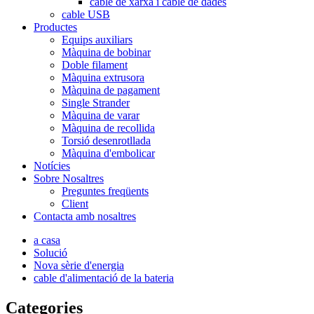
cable de xarxa i cable de dades
cable USB
Productes
Equips auxiliars
Màquina de bobinar
Doble filament
Màquina extrusora
Màquina de pagament
Single Strander
Màquina de varar
Màquina de recollida
Torsió desenrotllada
Màquina d'embolicar
Notícies
Sobre Nosaltres
Preguntes freqüents
Client
Contacta amb nosaltres
a casa
Solució
Nova sèrie d'energia
cable d'alimentació de la bateria
Categories