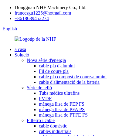
Dongguan NHF Machinery Co., Ltd.
francesgu1225@hotmail.com
+8618689452274
English
a casa
Solució
Nova sèrie d'energia
cable pla d'alumini
Fil de coure pla
cable pla compost de coure-alumini
cable d'alimentació de la bateria
Sèrie de tefló
Tubs mèdics ultrafins
PVDF
mànega llisa de FEP FS
mànega llisa de PFA PS
mànega llisa de PTFE FS
Filferro i cable
cable domèstic
cables industrials