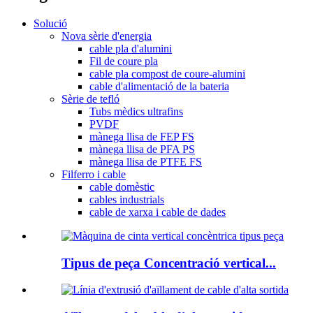
Solució
Nova sèrie d'energia
cable pla d'alumini
Fil de coure pla
cable pla compost de coure-alumini
cable d'alimentació de la bateria
Sèrie de tefló
Tubs mèdics ultrafins
PVDF
mànega llisa de FEP FS
mànega llisa de PFA PS
mànega llisa de PTFE FS
Filferro i cable
cable domèstic
cables industrials
cable de xarxa i cable de dades
Tipus de peça Concentració vertical...