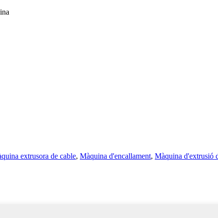
ina
quina extrusora de cable
,
Màquina d'encallament
,
Màquina d'extrusió d