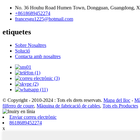
No. 36 Houhu Road Humen Town, Dongguan, Guangdong, X
+8618689452274
francesgu1225@hotmail.com
etiquetes
Sobre Nosaltres
Solució
Contacta amb nosaltres
© Copyright - 2010-2024 : Tots els drets reservats.
Mapa del lloc
-
Mà
filferro de coure
,
Màquina de fabricació de cables
,
Tots els Productes
Enviar correu electrònic
8618689452274
x