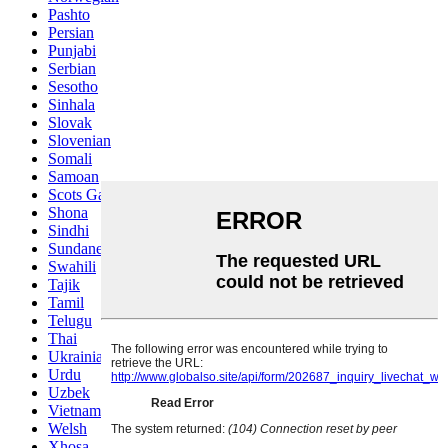
Pashto
Persian
Punjabi
Serbian
Sesotho
Sinhala
Slovak
Slovenian
Somali
Samoan
Scots Gaelic
Shona
Sindhi
Sundanese
Swahili
Tajik
Tamil
Telugu
Thai
Ukrainian
Urdu
Uzbek
Vietnamese
Welsh
Xhosa