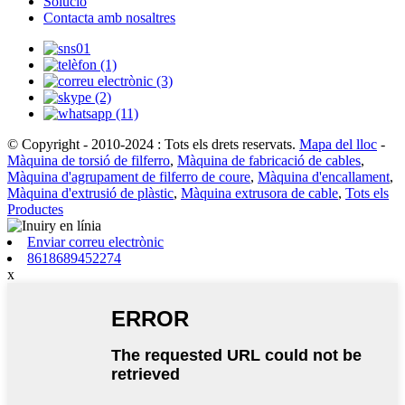
Solució
Contacta amb nosaltres
© Copyright - 2010-2024 : Tots els drets reservats.
Mapa del lloc
-
Màquina de torsió de filferro
,
Màquina de fabricació de cables
,
Màquina d'agrupament de filferro de coure
,
Màquina d'encallament
,
Màquina d'extrusió de plàstic
,
Màquina extrusora de cable
,
Tots els
Productes
Enviar correu electrònic
8618689452274
x