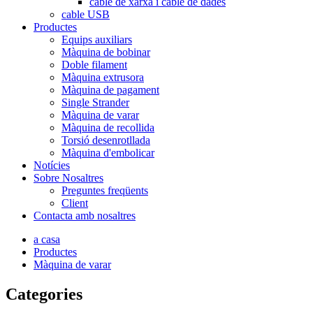
cable de xarxa i cable de dades
cable USB
Productes
Equips auxiliars
Màquina de bobinar
Doble filament
Màquina extrusora
Màquina de pagament
Single Strander
Màquina de varar
Màquina de recollida
Torsió desenrotllada
Màquina d'embolicar
Notícies
Sobre Nosaltres
Preguntes freqüents
Client
Contacta amb nosaltres
a casa
Productes
Màquina de varar
Categories