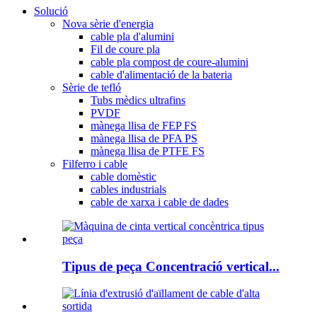
Solució
Nova sèrie d'energia
cable pla d'alumini
Fil de coure pla
cable pla compost de coure-alumini
cable d'alimentació de la bateria
Sèrie de tefló
Tubs mèdics ultrafins
PVDF
mànega llisa de FEP FS
mànega llisa de PFA PS
mànega llisa de PTFE FS
Filferro i cable
cable domèstic
cables industrials
cable de xarxa i cable de dades
Tipus de peça Concentració vertical...