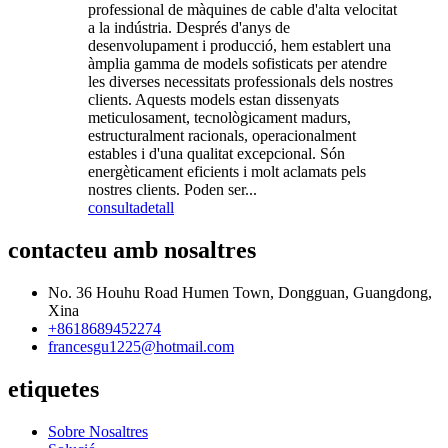
professional de màquines de cable d'alta velocitat
a la indústria. Després d'anys de
desenvolupament i producció, hem establert una
àmplia gamma de models sofisticats per atendre
les diverses necessitats professionals dels nostres
clients. Aquests models estan dissenyats
meticulosament, tecnològicament madurs,
estructuralment racionals, operacionalment
estables i d'una qualitat excepcional. Són
energèticament eficients i molt aclamats pels
nostres clients. Poden ser...
consulta
detall
contacteu amb nosaltres
No. 36 Houhu Road Humen Town, Dongguan, Guangdong,
Xina
+8618689452274
francesgu1225@hotmail.com
etiquetes
Sobre Nosaltres