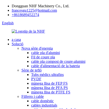
Dongguan NHF Machinery Co., Ltd.
francesgu1225@hotmail.com
+8618689452274
English
a casa
Solució
Nova sèrie d'energia
cable pla d'alumini
Fil de coure pla
cable pla compost de coure-alumini
cable d'alimentació de la bateria
Sèrie de tefló
Tubs mèdics ultrafins
PVDF
mànega llisa de FEP FS
mànega llisa de PFA PS
mànega llisa de PTFE FS
Filferro i cable
cable domèstic
cables industrials