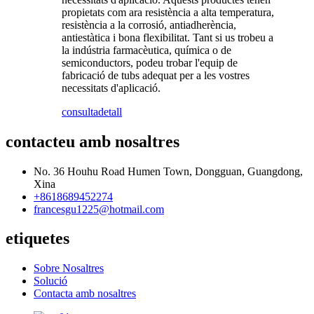
propietats com ara resistència a alta temperatura,
resistència a la corrosió, antiadherència,
antiestàtica i bona flexibilitat. Tant si us trobeu a
la indústria farmacèutica, química o de
semiconductors, podeu trobar l'equip de
fabricació de tubs adequat per a les vostres
necessitats d'aplicació.
consulta
detall
contacteu amb nosaltres
No. 36 Houhu Road Humen Town, Dongguan, Guangdong,
Xina
+8618689452274
francesgu1225@hotmail.com
etiquetes
Sobre Nosaltres
Solució
Contacta amb nosaltres