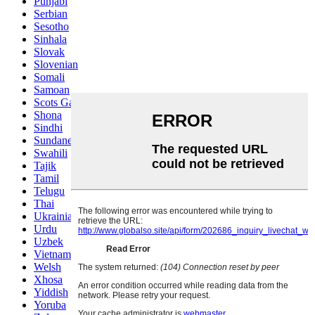
Punjabi
Serbian
Sesotho
Sinhala
Slovak
Slovenian
Somali
Samoan
Scots Gaelic
Shona
Sindhi
Sundanese
Swahili
Tajik
Tamil
Telugu
Thai
Ukrainian
Urdu
Uzbek
Vietnamese
Welsh
Xhosa
Yiddish
Yoruba