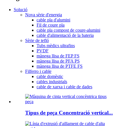
Solució
Nova sèrie d'energia
cable pla d'alumini
Fil de coure pla
cable pla compost de coure-alumini
cable d'alimentació de la bateria
Sèrie de tefló
Tubs mèdics ultrafins
PVDF
mànega llisa de FEP FS
mànega llisa de PFA PS
mànega llisa de PTFE FS
Filferro i cable
cable domèstic
cables industrials
cable de xarxa i cable de dades
Tipus de peça Concentració vertical...