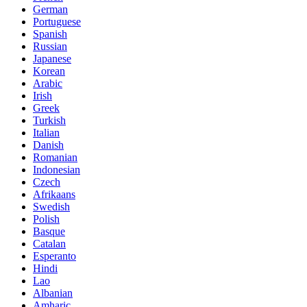
German
Portuguese
Spanish
Russian
Japanese
Korean
Arabic
Irish
Greek
Turkish
Italian
Danish
Romanian
Indonesian
Czech
Afrikaans
Swedish
Polish
Basque
Catalan
Esperanto
Hindi
Lao
Albanian
Amharic