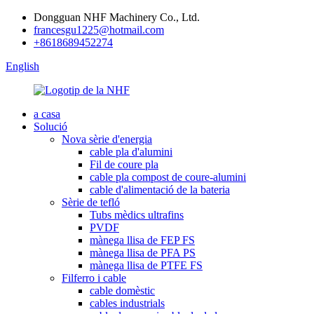
Dongguan NHF Machinery Co., Ltd.
francesgu1225@hotmail.com
+8618689452274
English
a casa
Solució
Nova sèrie d'energia
cable pla d'alumini
Fil de coure pla
cable pla compost de coure-alumini
cable d'alimentació de la bateria
Sèrie de tefló
Tubs mèdics ultrafins
PVDF
mànega llisa de FEP FS
mànega llisa de PFA PS
mànega llisa de PTFE FS
Filferro i cable
cable domèstic
cables industrials