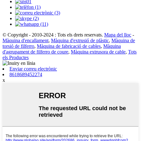
© Copyright - 2010-2024 : Tots els drets reservats.
Mapa del lloc
-
Màquina d'encallament
,
Màquina d'extrusió de plàstic
,
Màquina de
torsió de filferro
,
Màquina de fabricació de cables
,
Màquina
d'agrupament de filferro de coure
,
Màquina extrusora de cable
,
Tots
els Productes
Enviar correu electrònic
8618689452274
x