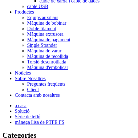
cable de xarxa i cable de dades
cable USB
Productes
Equips auxiliars
Màquina de bobinar
Doble filament
Màquina extrusora
Màquina de pagament
Single Strander
Màquina de varar
Màquina de recollida
Torsió desenrotllada
Màquina d'embolicar
Notícies
Sobre Nosaltres
Preguntes freqüents
Client
Contacta amb nosaltres
a casa
Solució
Sèrie de tefló
mànega llisa de PTFE FS
Categories