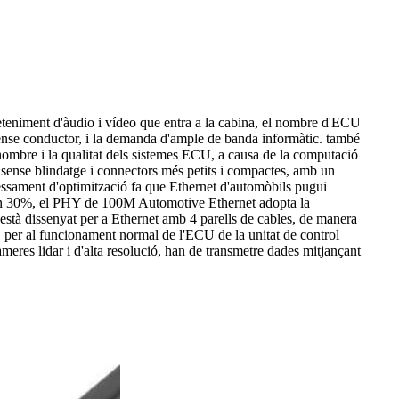
reteniment d'àudio i vídeo que entra a la cabina, el nombre d'ECU
ense conductor, i la demanda d'ample de banda informàtic. també
nombre i la qualitat dels sistemes ECU, a causa de la computació
es sense blindatge i connectors més petits i compactes, amb un
ocessament d'optimització fa que Ethernet d'automòbils pugui
s a un 30%, el PHY de 100M Automotive Ethernet adopta la
està dissenyat per a Ethernet amb 4 parells de cables, de manera
er al funcionament normal de l'ECU de la unitat de control
meres lidar i d'alta resolució, han de transmetre dades mitjançant