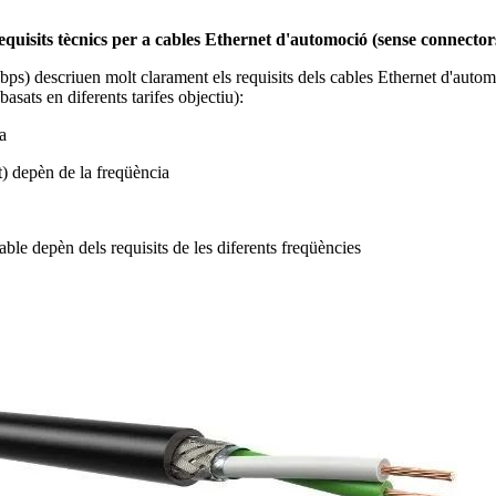
quisits tècnics per a cables Ethernet d'automoció (sense connector
descriuen molt clarament els requisits dels cables Ethernet d'automoc
asats en diferents tarifes objectiu):
a
t) depèn de la freqüència
le depèn dels requisits de les diferents freqüències