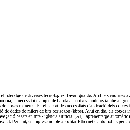
a el lideratge de diverses tecnologies d'avantguarda. Amb els enormes a
tònoma, la necessitat d'ample de banda als cotxes moderns també augment
e noves maneres. En el passat, les necessitats d'aplicació dels cotxes tr
ió de dades de milers de bits per segon (kbps). Avui en dia, els cotxes 
navegació basats en intel·ligència artificial (AI) i aprenentatge auto
itat. Per tant, és imprescindible aprofitar Ethernet d'automòbils per a una