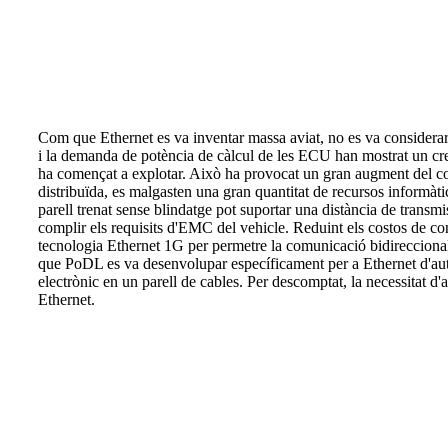
Com que Ethernet es va inventar massa aviat, no es va considerar
i la demanda de potència de càlcul de les ECU han mostrat un cr
ha començat a explotar. Això ha provocat un gran augment del cos
distribuïda, es malgasten una gran quantitat de recursos informàtic
parell trenat sense blindatge pot suportar una distància de transm
complir els requisits d'EMC del vehicle. Reduint els costos de co
tecnologia Ethernet 1G per permetre la comunicació bidireccional 
que PoDL es va desenvolupar específicament per a Ethernet d'au
electrònic en un parell de cables. Per descomptat, la necessitat d
Ethernet.