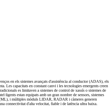
venços en els sistemes avançats d'assistència al conductor (ADAS), els
a. Les capacitats en constant canvi i les tecnologies emergents creen
adicionals es limitaven a sistemes de control de xassís o sistemes de
intel·ligents estan equipats amb un gran nombre de sensors, sistemes
màtic (ML), i múltiples mòduls LIDAR, RADAR i càmeres generen
 connectivitat d'alta velocitat, fiable i de latència ultra baixa.