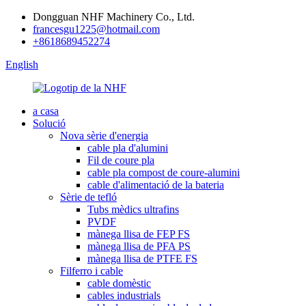
Dongguan NHF Machinery Co., Ltd.
francesgu1225@hotmail.com
+8618689452274
English
a casa
Solució
Nova sèrie d'energia
cable pla d'alumini
Fil de coure pla
cable pla compost de coure-alumini
cable d'alimentació de la bateria
Sèrie de tefló
Tubs mèdics ultrafins
PVDF
mànega llisa de FEP FS
mànega llisa de PFA PS
mànega llisa de PTFE FS
Filferro i cable
cable domèstic
cables industrials