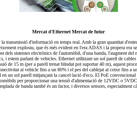
Mercat d'Ethernet Mercat de futur
 la transmissió d'informació en temps real. Amb la gran quantitat d'ent
eixement explosiu, que és més evident en l'era ADAS i la propera era s
t dels sistemes electrònics de l'automòbil, d'una banda, l'augment del 
s, i estem parlant de vehicles. Ethernet utilitzant un sol parell de cabl
issió de 15 m (per a parell trenat blindat pot suportar 40 m), aquest pr
nnectivitat al vehicle fins a un 80% i el pes del cablejat al cotxe fin
en un sol parell mitjançant la cancel·lació d'eco. El PoE convencional 
tomòbils per proporcionar una tensió d'alimentació de 12VDC o 5VDC p
'amplada de banda també és un factor, i diversos sensors, especialment cà