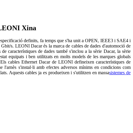
 LEONI Xina
'especificació definits, fa temps que s'ha unit a OPEN, IEEE3 i SAE4 i
d'1 Gbit/s. LEONI Dacar és la marca de cables de dades d'automoció de
e característiques de dades també s'inclou a la sèrie Dacar, la sèrie
at equipats i ben utilitzats en molts models de les marques globals
Els cables Ethernet Dacar de LEONI defineixen característiques de
ue l'arnès s'instal·li amb efectes adversos mínims en condicions com
ats. Aquests cables ja es produeixen i s'utilitzen en massa
sistemes de