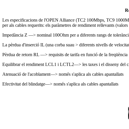
Re
Les especificacions de l'OPEN Alliance (TC2 100Mbps, TC9 1000Mbps) 
per als cables requerits: els paràmetres de rendiment rellevants (valors b
Impedància Z —> nominal 100Ohm per a diferents rangs de tolerànci
La pèrdua d'inserció IL (una corba suau > diferents nivells de velocita
Pèrdua de retorn RL —> requisits de tarifa en funció de la freqüència
Equilibrar el rendiment LCL1 i LCTL2—> les taxes i el disseny del cab
Atenuació de l'acoblament—> només s'aplica als cables apantallats
Efectivitat del blindatge—> només s'aplica als cables apantallats