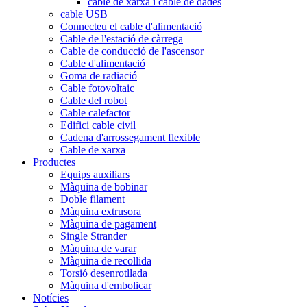
cable de xarxa i cable de dades
cable USB
Connecteu el cable d'alimentació
Cable de l'estació de càrrega
Cable de conducció de l'ascensor
Cable d'alimentació
Goma de radiació
Cable fotovoltaic
Cable del robot
Cable calefactor
Edifici cable civil
Cadena d'arrossegament flexible
Cable de xarxa
Productes
Equips auxiliars
Màquina de bobinar
Doble filament
Màquina extrusora
Màquina de pagament
Single Strander
Màquina de varar
Màquina de recollida
Torsió desenrotllada
Màquina d'embolicar
Notícies