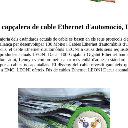
 capçalera de cable Ethernet d'automoció,
ajoria dels estàndards actuals de cable es basen en els seus protocols d
 l'aliança per desenvolupar 100 Mbit/s i Cables Ethernet d'automòbils 
is, el cable Ethernet d'automòbils LEONI a causa dels seus requisits d
productes actuals LEONI Dacar 100 Gigabit i Gigabit Ethernet han est
ura aquí, Lenny es compromet a anar més enllà d'aquest estàndard. 
er a cables no apantallats. El disseny del cable revestit garanteix q
bles a EMC, LEONI ofereix l'ús de cables Ethernet LEONI Dacar apantall