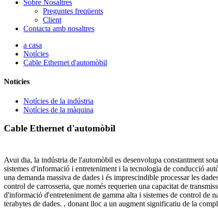
Sobre Nosaltres
Preguntes freqüents
Client
Contacta amb nosaltres
a casa
Notícies
Cable Ethernet d'automòbil
Notícies
Notícies de la indústria
Notícies de la màquina
Cable Ethernet d'automòbil
Avui dia, la indústria de l'automòbil es desenvolupa constantment sot
sistemes d'informació i entreteniment i la tecnologia de conducció au
una demanda massiva de dades i és imprescindible processar les dades d
control de carrosseria, que només requerien una capacitat de transmiss
d'informació d'entreteniment de gamma alta i sistemes de control de 
terabytes de dades. , donant lloc a un augment significatiu de la complex