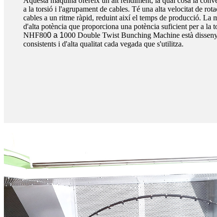
Aquesta màquina ofereix un alt rendiment, la qual cosa la conver
a la torsió i l'agrupament de cables. Té una alta velocitat de rota
cables a un ritme ràpid, reduint així el temps de producció. L
d'alta potència que proporciona una potència suficient per a la t
NHF80
0 a 1
000 Double Twist Bunching Machine està dissenya
consistents i d'alta qualitat cada vegada que s'utilitza.