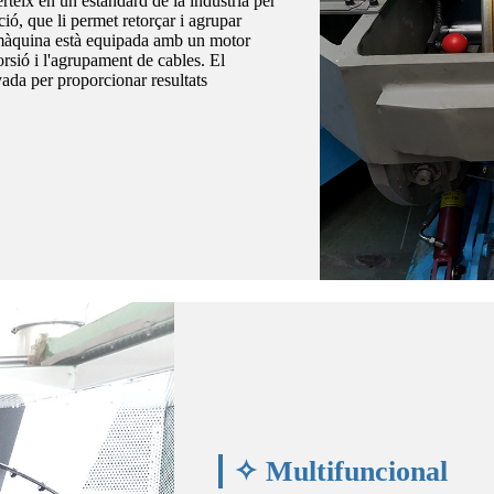
teix en un estàndard de la indústria per
ció, que li permet retorçar i agrupar
a màquina està equipada amb un motor
orsió i l'agrupament de cables. El
da per proporcionar resultats
✧ Multifuncional