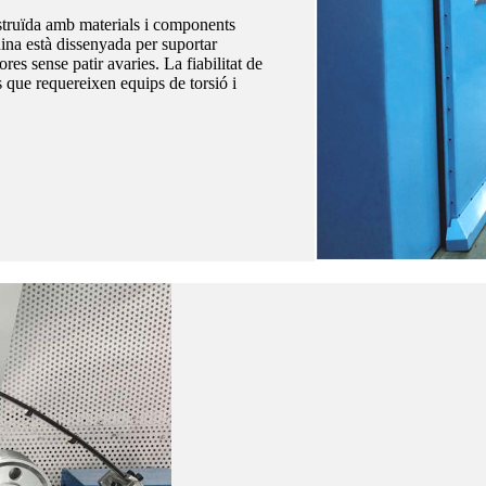
truïda amb materials i components
uina està dissenyada per suportar
res sense patir avaries. La fiabilitat de
s que requereixen equips de torsió i