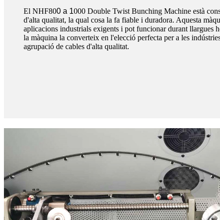
El NHF80
0 a 1
000 Double Twist Bunching Machine està cons
d'alta qualitat, la qual cosa la fa fiable i duradora. Aquesta màq
aplicacions industrials exigents i pot funcionar durant llargues ho
la màquina la converteix en l'elecció perfecta per a les indústrie
agrupació de cables d'alta qualitat.