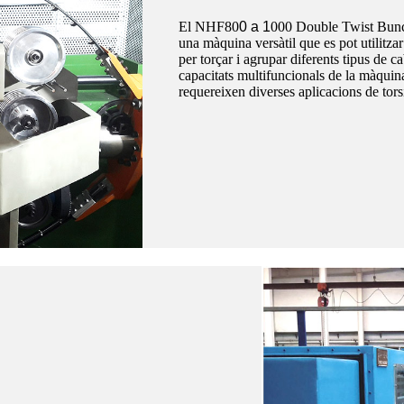
El NHF80
0 a 1
000 Double Twist Bunch
una màquina versàtil que es pot utilitzar
per torçar i agrupar diferents tipus de ca
capacitats multifuncionals de la màquina 
requereixen diverses aplicacions de tors