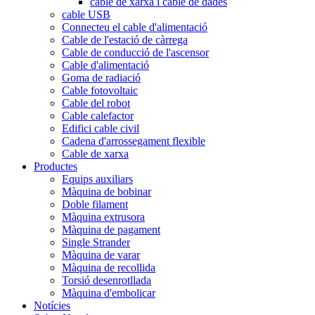
cable de xarxa i cable de dades
cable USB
Connecteu el cable d'alimentació
Cable de l'estació de càrrega
Cable de conducció de l'ascensor
Cable d'alimentació
Goma de radiació
Cable fotovoltaic
Cable del robot
Cable calefactor
Edifici cable civil
Cadena d'arrossegament flexible
Cable de xarxa
Productes
Equips auxiliars
Màquina de bobinar
Doble filament
Màquina extrusora
Màquina de pagament
Single Strander
Màquina de varar
Màquina de recollida
Torsió desenrotllada
Màquina d'embolicar
Notícies