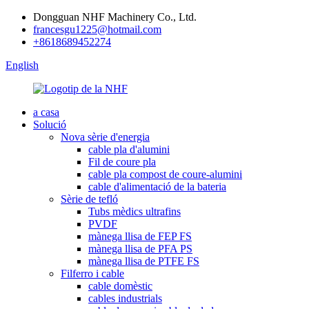
Dongguan NHF Machinery Co., Ltd.
francesgu1225@hotmail.com
+8618689452274
English
a casa
Solució
Nova sèrie d'energia
cable pla d'alumini
Fil de coure pla
cable pla compost de coure-alumini
cable d'alimentació de la bateria
Sèrie de tefló
Tubs mèdics ultrafins
PVDF
mànega llisa de FEP FS
mànega llisa de PFA PS
mànega llisa de PTFE FS
Filferro i cable
cable domèstic
cables industrials