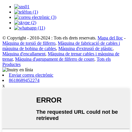
© Copyright - 2010-2024 : Tots els drets reservats.
Mapa del lloc
-
Màquina de torsió de filferro
,
Màquina de fabricació de cables i
màquina de bobina de cables
,
Màquina d'extrusió de plàstic
,
Màquina d'encallament
,
Màquina de trenar cables i màquina de
trenar
,
Màquina d'agrupament de filferro de coure
,
Tots els
Productes
Enviar correu electrònic
8618689452274
x