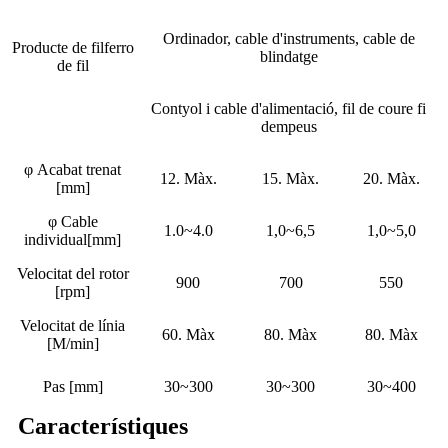
Ordinador, cable d'instruments, cable de
Producte de filferro
blindatge
de fil
Contyol i cable d'alimentació, fil de coure fi
dempeus
φ Acabat trenat
12. Màx.
15. Màx.
20. Màx.
[mm]
φ Cable
1.0~4.0
1,0~6,5
1,0~5,0
individual[mm]
Velocitat del rotor
900
700
550
[rpm]
Velocitat de línia
60. Màx
80. Màx
80. Màx
[M/min]
Pas [mm]
30~300
30~300
30~400
Característiques