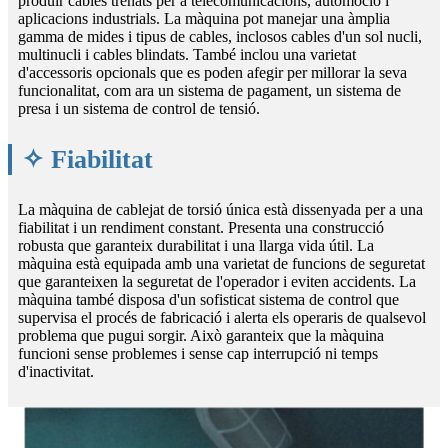
produir cables trenats per a telecomunicacions, automoció i
aplicacions industrials. La màquina pot manejar una àmplia
gamma de mides i tipus de cables, inclosos cables d'un sol nucli,
multinucli i cables blindats. També inclou una varietat
d'accessoris opcionals que es poden afegir per millorar la seva
funcionalitat, com ara un sistema de pagament, un sistema de
presa i un sistema de control de tensió.
✧ Fiabilitat
La màquina de cablejat de torsió única està dissenyada per a una
fiabilitat i un rendiment constant. Presenta una construcció
robusta que garanteix durabilitat i una llarga vida útil. La
màquina està equipada amb una varietat de funcions de seguretat
que garanteixen la seguretat de l'operador i eviten accidents. La
màquina també disposa d'un sofisticat sistema de control que
supervisa el procés de fabricació i alerta els operaris de qualsevol
problema que pugui sorgir. Això garanteix que la màquina
funcioni sense problemes i sense cap interrupció ni temps
d'inactivitat.