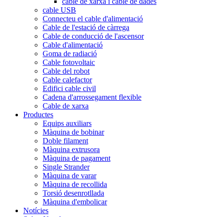
cable de xarxa i cable de dades
cable USB
Connecteu el cable d'alimentació
Cable de l'estació de càrrega
Cable de conducció de l'ascensor
Cable d'alimentació
Goma de radiació
Cable fotovoltaic
Cable del robot
Cable calefactor
Edifici cable civil
Cadena d'arrossegament flexible
Cable de xarxa
Productes
Equips auxiliars
Màquina de bobinar
Doble filament
Màquina extrusora
Màquina de pagament
Single Strander
Màquina de varar
Màquina de recollida
Torsió desenrotllada
Màquina d'embolicar
Notícies