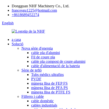
Dongguan NHF Machinery Co., Ltd.
francesgu1225@hotmail.com
+8618689452274
English
a casa
Solució
Nova sèrie d'energia
cable pla d'alumini
Fil de coure pla
cable pla compost de coure-alumini
cable d'alimentació de la bateria
Sèrie de tefló
Tubs mèdics ultrafins
PVDF
mànega llisa de FEP FS
mànega llisa de PFA PS
mànega llisa de PTFE FS
Filferro i cable
cable domèstic
cables industrials