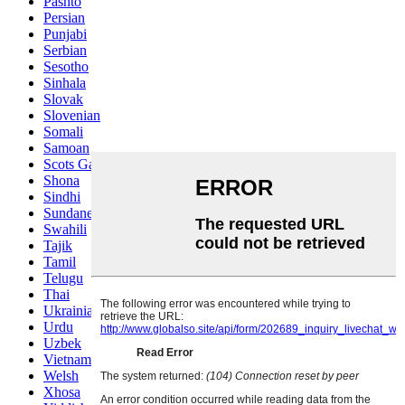
Pashto
Persian
Punjabi
Serbian
Sesotho
Sinhala
Slovak
Slovenian
Somali
Samoan
Scots Gaelic
Shona
Sindhi
Sundanese
Swahili
Tajik
Tamil
Telugu
Thai
Ukrainian
Urdu
Uzbek
Vietnamese
Welsh
Xhosa